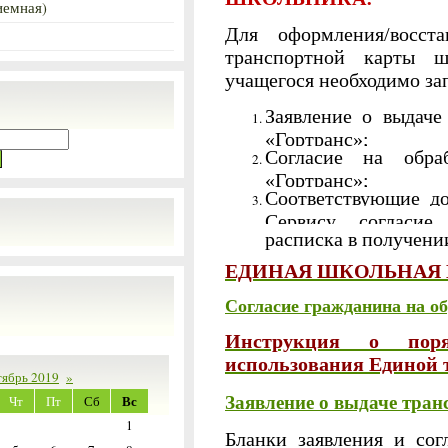
иемная)
Для оформления/восст
транспортной карты ш
учащегося необходимо за
Заявление о выдач
«Гортранс»;
Согласие на обр
«Гортранс»;
Соответствующие до
Сервису, согласие
расписка в получен
ЕДИНАЯ ШКОЛЬНАЯ 
Согласие гражданина на о
Инструкция о поря
использования Единой
тябрь 2019
»
Вс
Заявление о выдаче тра
Чт
Пт
Сб
1
Бланки заявления и сог