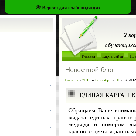
Версия для слабовидящих
2 ко
обучающихся
Главная
Карта сайта
Но
Новостной блог
Главная
»
2019
»
Сентябрь
»
10
» ЕДИН
ЕДИНАЯ КАРТА Ш
Обращаем Ваше внимание
выдача единых транспо
медведя и номером льг
красного цвета и данным