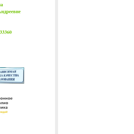
на
Андреевне
833360