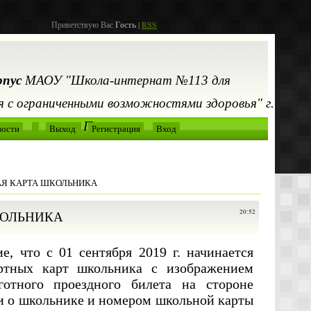
Приветствую Вас
Гость
|
RSS
рпус
МАОУ "Школа-интернат №113 для
 с ограниченными возможностями здоровья" г.
Перми
вости
Выход
Регистрация
Вход
АЯ КАРТА ШКОЛЬНИКА
КОЛЬНИКА
20:52
, что с 01 сентября 2019 г. начинается
ртных карт школьника с изображением
отного проездного билета на стороне
и о школьнике и номером школьной карты