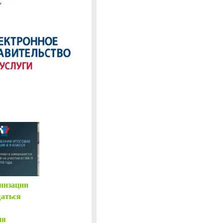
низации
аться
ия