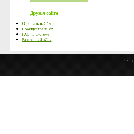
Друзья сайта
Официальный блог
Сообщество uCoz
FAQ по системе
База знаний uCoz
Copyr