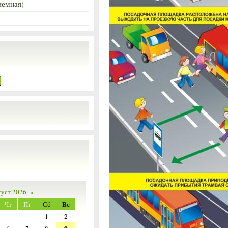
иемная)
густ 2026
»
Вс
Чт
Пт
Сб
1
2