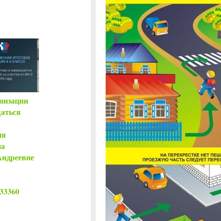
низации
аться
ия
на
Андреевне
833360