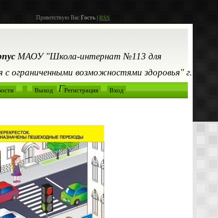
Приветствую Вас
Гость
|
RSS
рпус
МАОУ "Школа-интернат №113 для
 с ограниченными возможностями здоровья" г.
Перми
вости
Выход
Регистрация
Вход