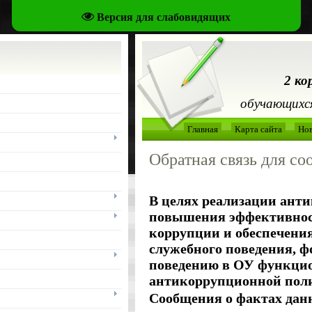
Версия для слабовидящих
2 ко
обучающихся
Главная
Карта сайта
Но
Обратная связь для с
В целях реализации ант
повышения эффективнос
коррупции и обеспечения
служебного поведения, 
поведению в ОУ функцио
антикоррупционной пол
Сообщения о фактах дан