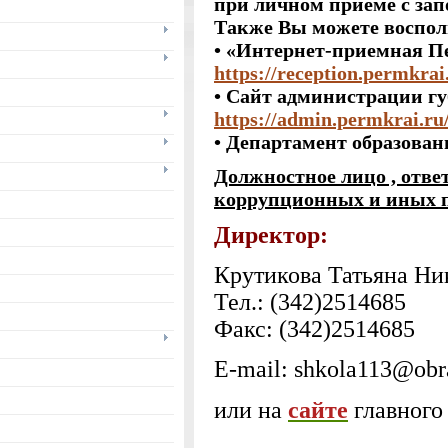
при личном приеме с зап
Также Вы можете воспол
• «Интернет-приемная П
https://reception.permkrai
• Сайт администрации г
https://admin.permkrai.ru
• Департамент образовани
Должностное лицо , отве
коррупционных и иных 
Директор:
Крутикова Татьяна Ни
Тел.: (342)2514685
Факс: (342)2514685
E-mail: shkola113@obr
или на
сайте
главного