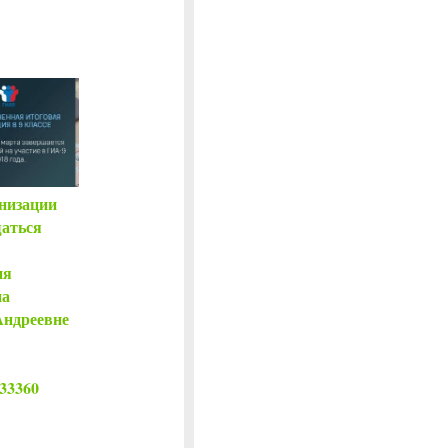
низации
аться
ия
на
Андреевне
833360