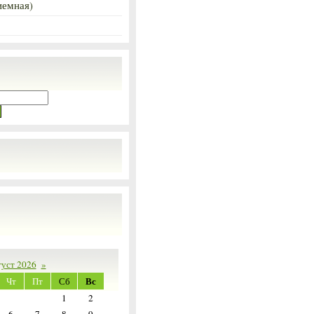
иемная)
густ 2026
»
Вс
Чт
Пт
Сб
1
2