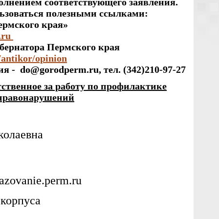
олнением соответствующего заявления.
ьзоваться полезными ссылками:
ермского края»
.ru
убернатора Пермского края
/antikor/opinion
я - do@gorodperm.ru, тел. (342)210-97-27
тственное за работу по профилактике
правонарушений
колаевна
azovanie.perm.ru
 корпуса