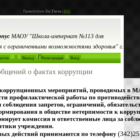
Приветствую Вас
Гость
|
RSS
рпус
МАОУ "Школа-интернат №113 для
 с ограниченными возможностями здоровья" г.
Перми
вости
Выход
Регистрация
Вход
ообщений о фактах коррупции
икоррупционных мероприятий, проводимых в М
ти профилактической работы по противодейст
 соблюдения запретов, ограничений, обязательс
формирования в обществе нетерпимости к корру
нирует комиссия и ответственные лица за собл
итики учреждения.
(342)2
ных действий принимаются по телефону