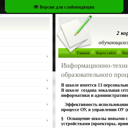
Версия для слабовидящих
2 ко
обучающихся
Главная
Карта сайта
Но
Информационно-техни
образовательного про
В школе имеется 13 персональны
В школе создана локальная сет
информатики и административ
Эффективность использования
процессе ОУ, в управлении ОУ (
§ Оснащение школы новыми 
устройствами (проекторы, прин