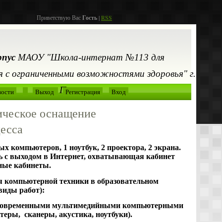
Приветствую Вас
Гость
|
RSS
рпус
МАОУ "Школа-интернат №113 для
 с ограниченными возможностями здоровья" г.
Перми
вости
Выход
Регистрация
Вход
ческое оснащение
цесса
х компьютеров, 1 ноутбук, 2 проектора, 2 экрана.
ь с выходом в Интернет, охватывающая кабинет
ные кабинеты.
 компьютерной техники в образовательном
виды работ):
современными мультимедийными компьютерными
теры, сканеры, акустика, ноутбуки).