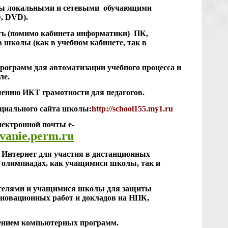
лы локальными и сетевыми обучающими
, DVD).
ть (помимо кабинета информатики) ПК,
 школы (как в учебном кабинете, так в
рограмм для автоматизации учебного процесса и
ле.
ению ИКТ грамотности для педагогов.
циального сайта школы
:
http://school155.my1.ru
лектронной почты e-
vanie.perm.ru
 Интернет для участия в дистанционных
и олимпиадах, как учащимися школы, так и
ителями и учащимися школы для защиты
нновационных работ и докладов на НПК,
ением компьютерных программ.