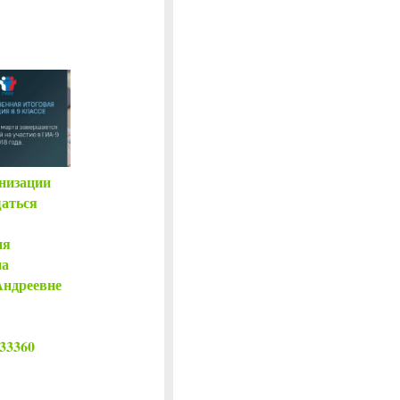
низации
аться
ия
на
Андреевне
833360