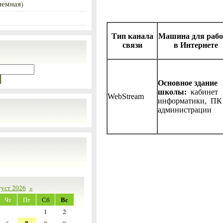
иемная)
Тип канала
Машина для раб
связи
в Интернете
Основное здание
школы:
кабинет
WebStream
информатики, ПК
администрации
густ 2026
»
Вс
Чт
Пт
Сб
1
2